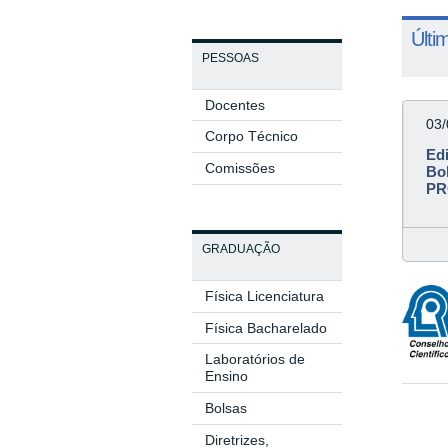
Últi
PESSOAS
Docentes
03
Corpo Técnico
Edi
Comissões
Bo
PR
GRADUAÇÃO
Física Licenciatura
Física Bacharelado
Laboratórios de
Ensino
Bolsas
D
Diretrizes,
Cen