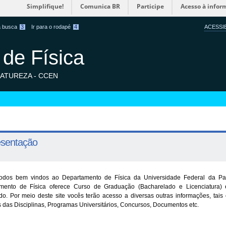
Simplifique!
Comunica BR
Participe
Acesso à infor
 a busca
3
Ir para o rodapé
4
ACESSI
de Física
NATUREZA - CCEN
esentação
odos bem vindos ao Departamento de Física da Universidade Federal da P
mento de Física oferece Curso de Graduação (Bacharelado e Licenciatura)
do. Por meio deste site vocês
ter
ão acesso a diversas outras informações, tai
das Disciplinas, Programas Universitários, Concursos, Documentos etc.