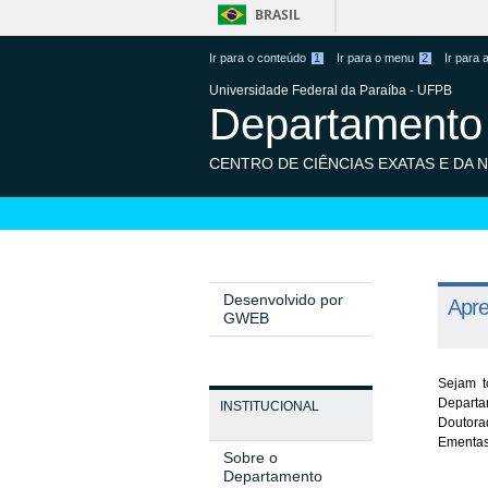
BRASIL
Ir para o conteúdo
1
Ir para o menu
2
Ir para
Universidade Federal da Paraíba - UFPB
Departamento 
CENTRO DE CIÊNCIAS EXATAS E DA 
Desenvolvido por
Apr
GWEB
Sejam t
Departa
INSTITUCIONAL
Doutora
Ementas 
Sobre o
Departamento