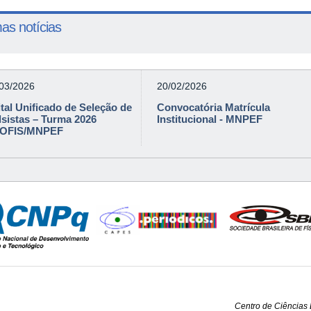
mas notícias
/03/2026
20/02/2026
tal Unificado de Seleção de
Convocatória Matrícula
lsistas – Turma 2026
Institucional - MNPEF
OFIS/MNPEF
epartamento de 
tro de Ciências Exatas e da Nat