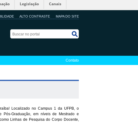
mação
Legislação
Canais
BILIDADE
ALTO CONTRASTE
MAPA DO SITE
Buscar no portal
Buscar no portal
Contato
araíba! Localizado no Campus 1 da UFPB, o
 e Pós-Graduação, em níveis de Mestrado e
s como Linhas de Pesquisa do Corpo Docente,